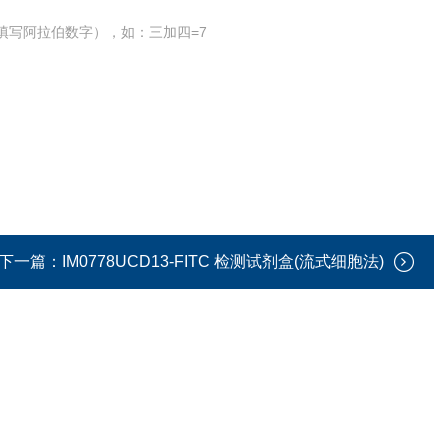
填写阿拉伯数字），如：三加四=7
下一篇：
IM0778UCD13-FITC 检测试剂盒(流式细胞法)