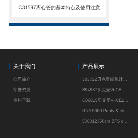
C31597离心管的基本特点及使用注意事项
关于我们
产品展示
公司简介
383722贝克曼细胞计数Vi-CELL XR Quad Pak
荣誉资质
B94987贝克曼Vi-CELL XR 4 package
资料下载
C06019贝克曼Vi-CELL BLU 试剂包
RNA 9000 Purity & Integrity Kit
508012350cm BFS cartridge (8)