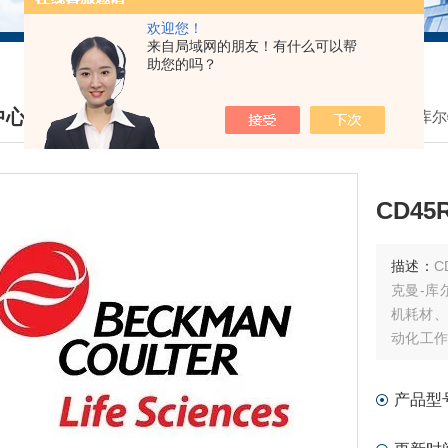
欢迎您！
来自局域网的朋友！有什么可以帮
助您的吗？
中心
我的位置：
首页
>
产品中心
>
贝克曼库尔
DUCTS CENTER
CD45
描述：
CD
克曼-库
机耗材、
动化工作
剂耗材和
产品型