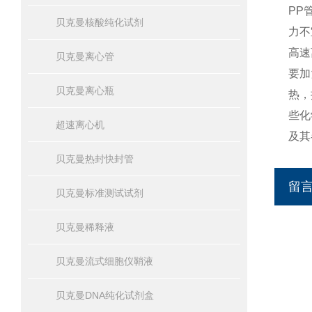
PP
贝克曼核酸纯化试剂
力不
高速
贝克曼离心管
要加
贝克曼离心瓶
热，
些化
超速离心机
及其
贝克曼热封快封管
留
贝克曼标准测试试剂
贝克曼稀释液
贝克曼流式细胞仪鞘液
贝克曼DNA纯化试剂盒