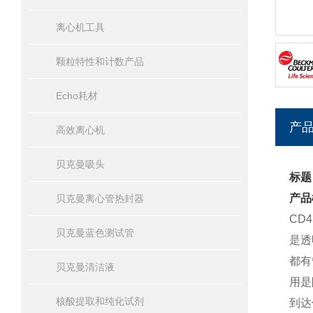
离心机工具
颗粒特性和计数产品
Echo耗材
产
高效离心机
贝克曼吸头
标题
产品
贝克曼离心管热封器
CD
贝克曼蓝色测试管
是透
都有
贝克曼清洁液
用是
核酸提取和纯化试剂
到达