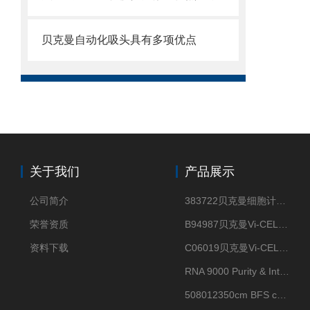
贝克曼自动化吸头具有多项优点
关于我们
产品展示
公司简介
383722贝克曼细胞计数Vi-CELL XR Quad Pak
荣誉资质
B94987贝克曼Vi-CELL XR 4 package
资料下载
C06019贝克曼Vi-CELL BLU 试剂包
RNA 9000 Purity & Integrity Kit
508012350cm BFS cartridge (8)