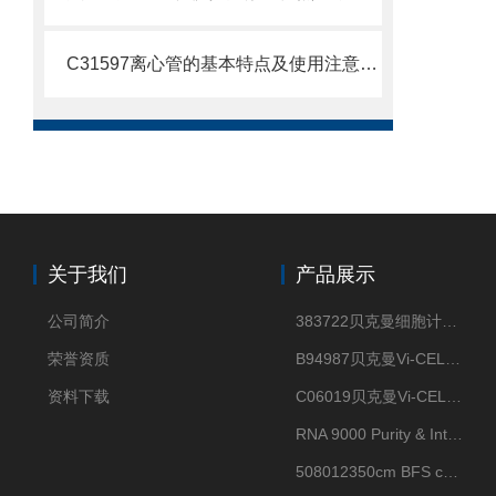
C31597离心管的基本特点及使用注意事项
关于我们
产品展示
公司简介
383722贝克曼细胞计数Vi-CELL XR Quad Pak
荣誉资质
B94987贝克曼Vi-CELL XR 4 package
资料下载
C06019贝克曼Vi-CELL BLU 试剂包
RNA 9000 Purity & Integrity Kit
508012350cm BFS cartridge (8)