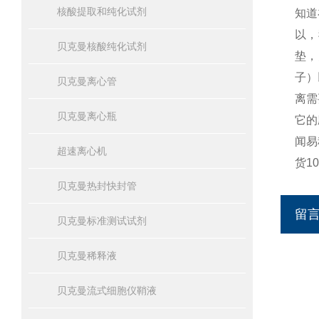
核酸提取和纯化试剂
知道
以，
贝克曼核酸纯化试剂
垫，
子）
贝克曼离心管
离需
贝克曼离心瓶
它的
闻易
超速离心机
货1
贝克曼热封快封管
留
贝克曼标准测试试剂
贝克曼稀释液
贝克曼流式细胞仪鞘液