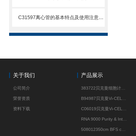
C31597离心管的基本特点及使用注意事项
关于我们
产品展示
公司简介
383722贝克曼细胞计数Vi-CELL XR Quad Pak
荣誉资质
B94987贝克曼Vi-CELL XR 4 package
资料下载
C06019贝克曼Vi-CELL BLU 试剂包
RNA 9000 Purity & Integrity Kit
508012350cm BFS cartridge (8)