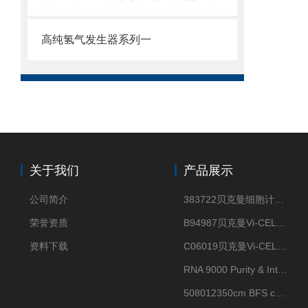
高纯氢气发生器系列一
关于我们
产品展示
公司简介
383722贝克曼细胞计数Vi-CELL XR Quad Pak
荣誉资质
B94987贝克曼Vi-CELL XR 4 package
资料下载
C06019贝克曼Vi-CELL BLU 试剂包
RNA 9000 Purity & Integrity Kit
508012350cm BFS cartridge (8)