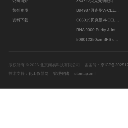
公司简介
383722贝克曼细胞计数Vi-CELL XR Quad Pak
荣誉资质
B94987贝克曼Vi-CELL XR 4 package
资料下载
C06019贝克曼Vi-CELL BLU 试剂包
RNA 9000 Purity & Integrity Kit
508012350cm BFS cartridge (8)
版权所有 © 2026 北京闻易科技有限公司 备案号：
京ICP备20251
技术支持：
化工仪器网
管理登陆
sitemap.xml