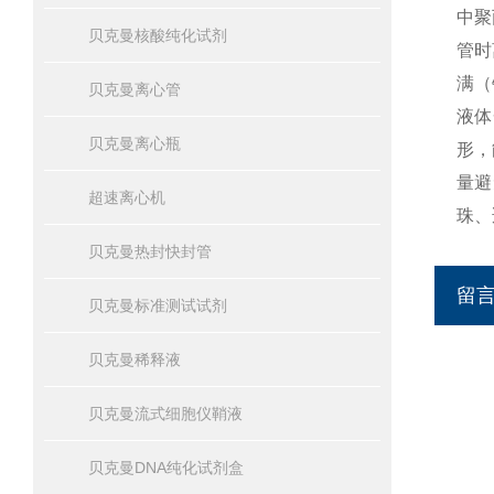
中聚
贝克曼核酸纯化试剂
管时
满（
贝克曼离心管
液体
贝克曼离心瓶
形，
量避
超速离心机
珠、
贝克曼热封快封管
留
贝克曼标准测试试剂
贝克曼稀释液
贝克曼流式细胞仪鞘液
贝克曼DNA纯化试剂盒