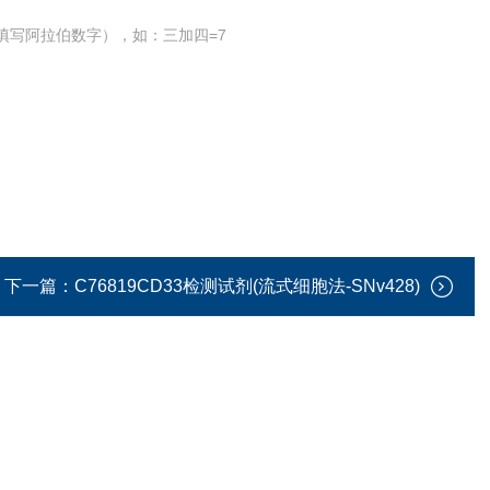
填写阿拉伯数字），如：三加四=7
下一篇：
C76819CD33检测试剂(流式细胞法-SNv428)