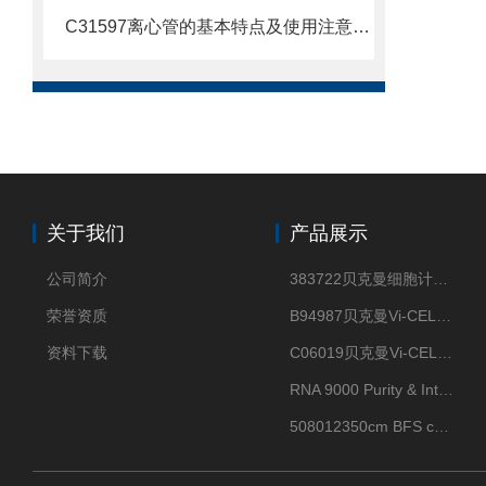
C31597离心管的基本特点及使用注意事项
关于我们
产品展示
公司简介
383722贝克曼细胞计数Vi-CELL XR Quad Pak
荣誉资质
B94987贝克曼Vi-CELL XR 4 package
资料下载
C06019贝克曼Vi-CELL BLU 试剂包
RNA 9000 Purity & Integrity Kit
508012350cm BFS cartridge (8)