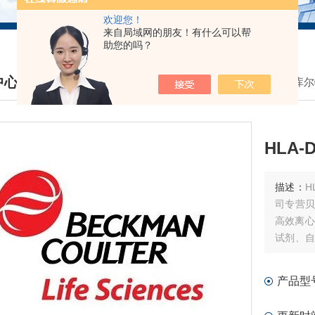
欢迎您！
来自局域网的朋友！有什么可以帮
助您的吗？
中心
我的位置：
首页
>
产品中心
>
贝克曼库尔
DUCTS CENTER
HLA-
描述：
H
司专营贝
高效离心
试剂、自
细胞仪试
产品型