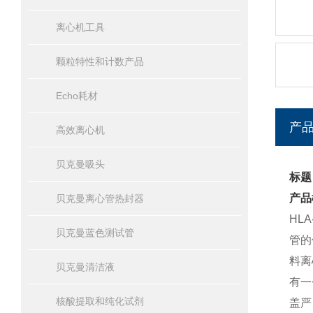
离心机工具
颗粒特性和计数产品
Echo耗材
产
高效离心机
贝克曼吸头
标题
产品
贝克曼离心管热封器
HL
贝克曼蓝色测试管
管的
料离
贝克曼清洁液
有一
核酸提取和纯化试剂
盖严