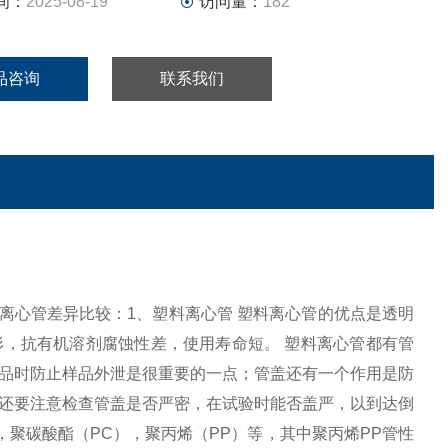
间：
2025-08-19
访问量：
182
品咨询
联系我们
钢制离心管差异比较：1、塑料离心管 塑料离心管的优点是透明
，抗有机溶剂腐蚀性差，使用寿命短。 塑料离心管都有管
品时防止样品外泄是很重要的一点；管盖还有一个作用是防
还要注意检查管盖是否严密，在试验时能否盖严，以到达倒
，聚碳酸酯（PC），聚丙烯（PP）等，其中聚丙烯PP管性