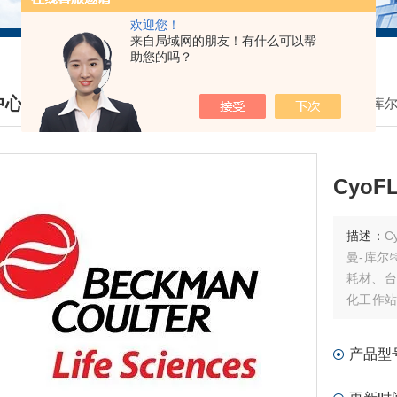
欢迎您！
来自局域网的朋友！有什么可以帮
助您的吗？
中心
我的位置：
首页
>
产品中心
>
贝克曼库尔
DUCTS CENTER
Cyo
描述：
Cy
曼-库尔
耗材、台
化工作站
耗材和软
产品型