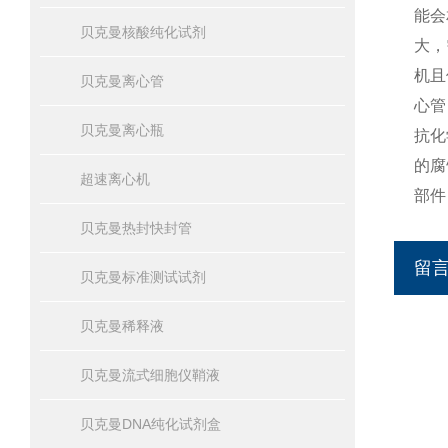
能会
贝克曼核酸纯化试剂
大，
机且
贝克曼离心管
心管
贝克曼离心瓶
抗化
的腐
超速离心机
部件
贝克曼热封快封管
留
贝克曼标准测试试剂
贝克曼稀释液
贝克曼流式细胞仪鞘液
贝克曼DNA纯化试剂盒