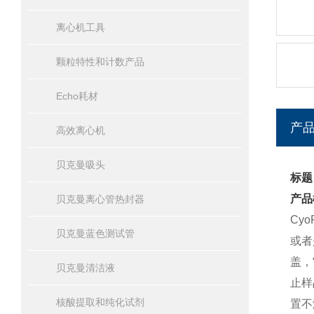
离心机工具
颗粒特性和计数产品
Echo耗材
产
高效离心机
贝克曼吸头
标题
产品
贝克曼离心管热封器
Cy
贝克曼蓝色测试管
或者
盖，
贝克曼清洁液
止样
核酸提取和纯化试剂
置不