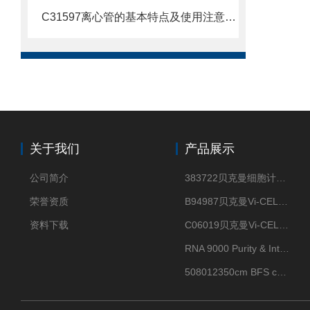
C31597离心管的基本特点及使用注意事项
关于我们
产品展示
公司简介
383722贝克曼细胞计数Vi-CELL XR Quad Pak
荣誉资质
B94987贝克曼Vi-CELL XR 4 package
资料下载
C06019贝克曼Vi-CELL BLU 试剂包
RNA 9000 Purity & Integrity Kit
508012350cm BFS cartridge (8)