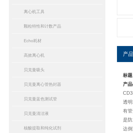
离心机工具
颗粒特性和计数产品
Echo耗材
产
高效离心机
贝克曼吸头
标题
产品
贝克曼离心管热封器
CD
贝克曼蓝色测试管
透明
有管
贝克曼清洁液
是防
核酸提取和纯化试剂
达倒