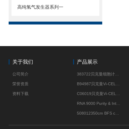
高纯氢气发生器系列一
关于我们
产品展示
公司简介
383722贝克曼细胞计数Vi-CELL XR Quad Pak
荣誉资质
B94987贝克曼Vi-CELL XR 4 package
资料下载
C06019贝克曼Vi-CELL BLU 试剂包
RNA 9000 Purity & Integrity Kit
508012350cm BFS cartridge (8)