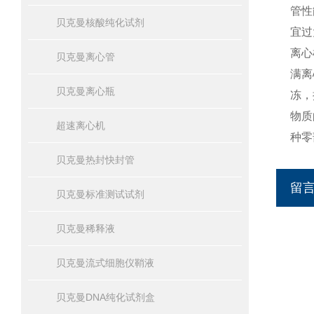
管性
贝克曼核酸纯化试剂
宜过
离心
贝克曼离心管
满离
贝克曼离心瓶
冻，
物质
超速离心机
种零
贝克曼热封快封管
留
贝克曼标准测试试剂
贝克曼稀释液
贝克曼流式细胞仪鞘液
贝克曼DNA纯化试剂盒