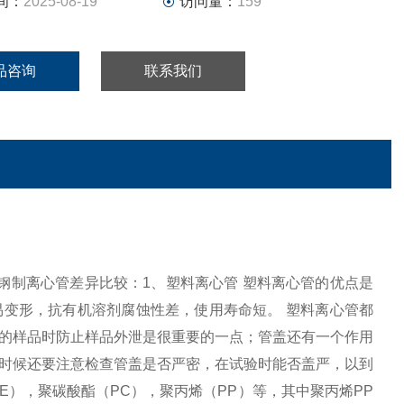
间：
2025-08-19
访问量：
159
品咨询
联系我们
管，钢制离心管差异比较：1、塑料离心管 塑料离心管的优点是
变形，抗有机溶剂腐蚀性差，使用寿命短。 塑料离心管都
的样品时防止样品外泄是很重要的一点；管盖还有一个作用
时候还要注意检查管盖是否严密，在试验时能否盖严，以到
E），聚碳酸酯（PC），聚丙烯（PP）等，其中聚丙烯PP