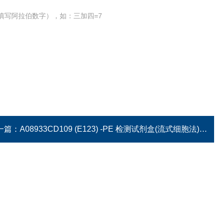
填写阿拉伯数字），如：三加四=7
一篇：
A08933CD109 (E123) -PE 检测试剂盒(流式细胞法)