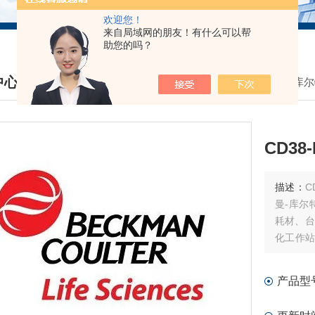
欢迎您！
来自局域网的朋友！有什么可以帮
助您的吗？
中心
我的位置：
首页
>
产品中心
>
贝克曼库尔
DUCTS CENTER
CD3
描述：
CD
曼-库尔
耗材、台
化工作站
耗材和软
产品型