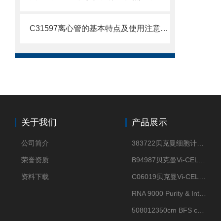
C31597离心管的基本特点及使用注意事项
关于我们
产品展示
公司简介
383722贝克曼细胞计数Vi-CELL XR Quad Pak
荣誉资质
B94987贝克曼Vi-CELL XR 4 package
资料下载
C06019贝克曼Vi-CELL BLU 试剂包
RNA 9000 Purity & Integrity Kit
508012350cm BFS cartridge (8)