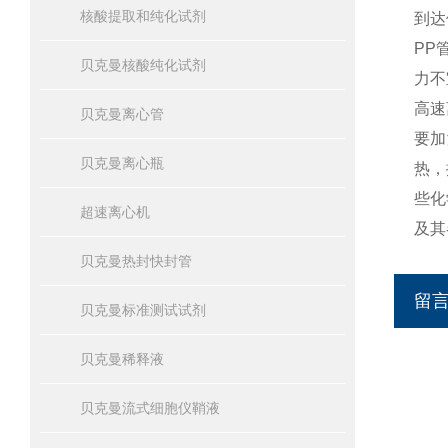
核酸提取和纯化试剂
到达
PP
贝克曼核酸纯化试剂
力不
高速
贝克曼离心管
要加
贝克曼离心瓶
热，
些化
超速离心机
及其
贝克曼热封快封管
留
贝克曼标准测试试剂
贝克曼稀释液
贝克曼流式细胞仪鞘液