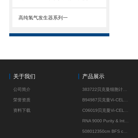
高纯氢气发生器系列一
关于我们
产品展示
公司简介
383722贝克曼细胞计数Vi-CELL XR Quad Pak
荣誉资质
B94987贝克曼Vi-CELL XR 4 package
资料下载
C06019贝克曼Vi-CELL BLU 试剂包
RNA 9000 Purity & Integrity Kit
508012350cm BFS cartridge (8)