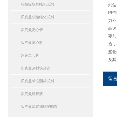
核酸提取和纯化试剂
到达
PP
贝克曼核酸纯化试剂
力不
高速
贝克曼离心管
要加
贝克曼离心瓶
热，
些化
超速离心机
及其
贝克曼热封快封管
留
贝克曼标准测试试剂
贝克曼稀释液
贝克曼流式细胞仪鞘液