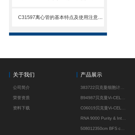
C31597离心管的基本特点及使用注意事项
关于我们
产品展示
公司简介
383722贝克曼细胞计数Vi-CELL XR Quad Pak
荣誉资质
B94987贝克曼Vi-CELL XR 4 package
资料下载
C06019贝克曼Vi-CELL BLU 试剂包
RNA 9000 Purity & Integrity Kit
508012350cm BFS cartridge (8)