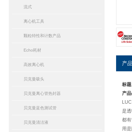
流式
离心机工具
颗粒特性和计数产品
Echo耗材
产
高效离心机
贝克曼吸头
标题
产品
贝克曼离心管热封器
LU
贝克曼蓝色测试管
是透
都有
贝克曼清洁液
用是