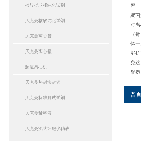
核酸提取和纯化试剂
严，
聚丙
贝克曼核酸纯化试剂
时离
（针
贝克曼离心管
体一
贝克曼离心瓶
能抗
免这
超速离心机
配器
贝克曼热封快封管
留
贝克曼标准测试试剂
贝克曼稀释液
贝克曼流式细胞仪鞘液