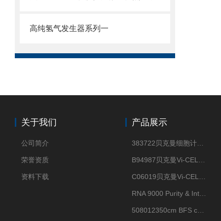
高纯氢气发生器系列一
关于我们
产品展示
公司简介
383722贝克曼细胞计数Vi-CELL XR Quad Pak
荣誉资质
B94987贝克曼Vi-CELL XR 4 package
资料下载
C06019贝克曼Vi-CELL BLU 试剂包
RNA 9000 Purity & Integrity Kit
508012350cm BFS cartridge (8)