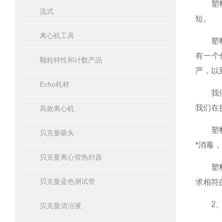
塑料离
流式
短。
离心机工具
塑料离
有一个
颗粒特性和计数产品
严，以
Echo耗材
我们都
我们在
高效离心机
塑料制
贝克曼吸头
*消毒
贝克曼离心管热封器
塑料离
贝克曼蓝色测试管
求相符
2、
贝克曼清洁液