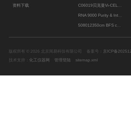
资料下载
C06019贝克曼Vi-CELL BLU 试剂包
RNA 9000 Purity & Integrity Kit
508012350cm BFS cartridge (8)
版权所有 © 2026 北京闻易科技有限公司 备案号：
京ICP备20251
技术支持：
化工仪器网
管理登陆
sitemap.xml