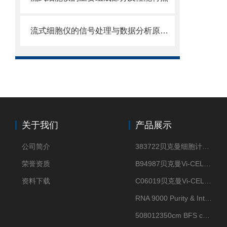
流式细胞仪的信号处理与数据分析原理分析
关于我们
产品展示
公司简介
383722贝克曼细胞计数Vi-CELL XR Quad Pak
荣誉资质
B94987贝克曼Vi-CELL XR 4 package
资料下载
C06019贝克曼Vi-CELL BLU 试剂包
RNA 9000 Purity & Integrity Kit
508012350cm BFS cartridge (8)