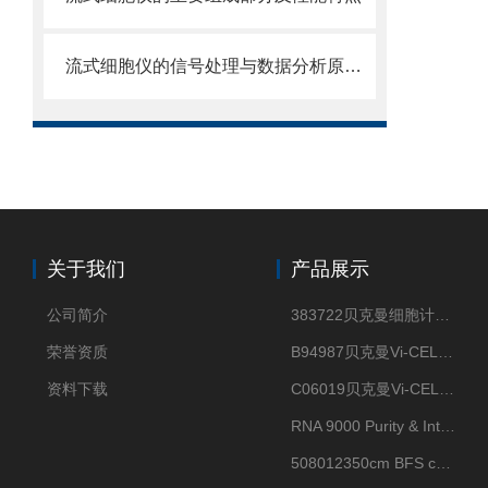
流式细胞仪的信号处理与数据分析原理分析
关于我们
产品展示
公司简介
383722贝克曼细胞计数Vi-CELL XR Quad Pak
荣誉资质
B94987贝克曼Vi-CELL XR 4 package
资料下载
C06019贝克曼Vi-CELL BLU 试剂包
RNA 9000 Purity & Integrity Kit
508012350cm BFS cartridge (8)