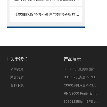
流式细胞仪的信号处理与数据分析原理分析
关于我们
产品展示
公司简介
383722贝克曼细胞计数Vi-CELL XR Quad Pak
荣誉资质
B94987贝克曼Vi-CELL XR 4 package
资料下载
C06019贝克曼Vi-CELL BLU 试剂包
RNA 9000 Purity & Integrity Kit
508012350cm BFS cartridge (8)