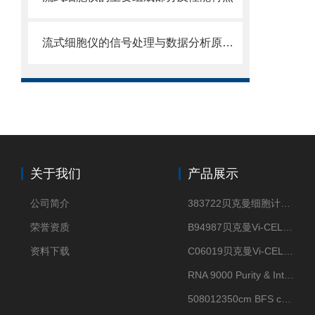
流式细胞仪的信号处理与数据分析原理分析
关于我们
产品展示
公司简介
383722贝克曼细胞计数Vi-CELL XR Quad Pak
荣誉资质
B94987贝克曼Vi-CELL XR 4 package
资料下载
C06019贝克曼Vi-CELL BLU 试剂包
RNA 9000 Purity & Integrity Kit
508012350cm BFS cartridge (8)